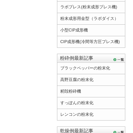
ラボプレス(粉末成形プレス機)
粉末成形用金型（ラボダイス）
小型CIP成形機
CIP成形機(冷間等方圧プレス機)
粉砕例最新記事
ブラックペッパーの粉末化
高野豆腐の粉末化
籾殻粉砕機
すっぽんの粉末化
レンコンの粉末化
乾燥例最新記事