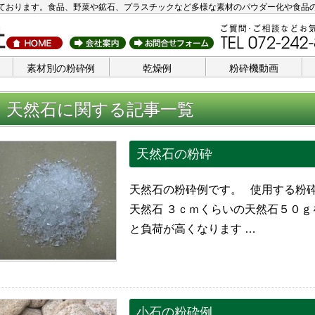
ております。食品、野菜や鉱石、プラスチックなど多様な素材のパウダー化や食品
素材別の粉砕例
乾燥例
粉砕機動画
天然石に関する記事一覧
天然石の粉砕
天然石の粉砕例です。 使用する粉
天然石 ３ｃｍくらいの天然石５０
と負荷が高くなります …
小石の粉砕例