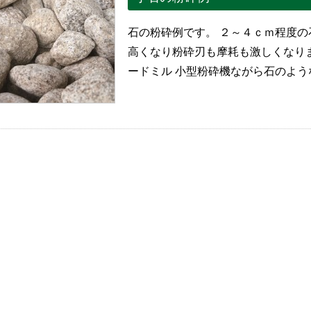
石の粉砕例です。 ２～４ｃｍ程度の
高くなり粉砕刃も摩耗も激しくなり
ードミル 小型粉砕機ながら石のよう