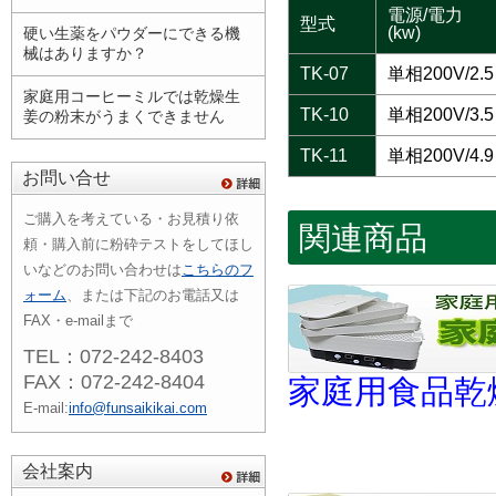
電源/電力
型式
(kw)
硬い生薬をパウダーにできる機
械はありますか？
TK-07
単相200V/2.5
家庭用コーヒーミルでは乾燥生
TK-10
単相200V/3.5
姜の粉末がうまくできません
TK-11
単相200V/4.9
お問い合せ
ご購入を考えている・お見積り依
関連商品
頼・購入前に粉砕テストをしてほし
いなどのお問い合わせは
こちらのフ
ォーム
、または下記のお電話又は
FAX・e-mailまで
TEL：072-242-8403
FAX：072-242-8404
家庭用食品乾
E-mail:
info@funsaikikai.com
会社案内