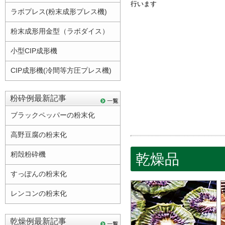
行います
ラボプレス(粉末成形プレス機)
粉末成形用金型（ラボダイス）
小型CIP成形機
CIP成形機(冷間等方圧プレス機)
粉砕例最新記事
ブラックペッパーの粉末化
高野豆腐の粉末化
籾殻粉砕機
乾燥品
すっぽんの粉末化
レンコンの粉末化
乾燥例最新記事