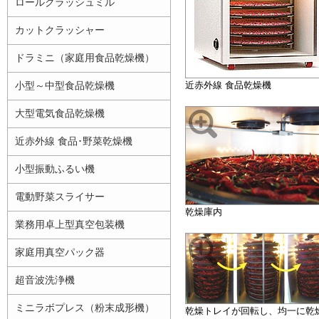
ロールクラッシュミル
カットクラッシャー
ドラミニ（家庭用食品乾燥機）
小型～中型食品乾燥機
近赤外線 食品乾燥機
大型電気食品乾燥機
近赤外線 食品･野菜乾燥機
小型振動ふるい機
電動野菜スライサー
乾燥庫内
業務用卓上型真空包装機
家庭用真空パック器
超音波洗浄機
ミニラボプレス（粉末成形機）
乾燥トレイが回転し、均一に乾