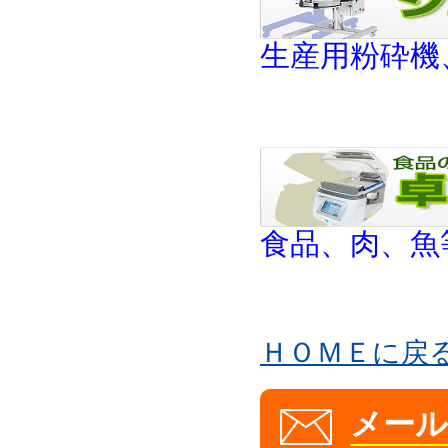
生産用粉砕機
食品、肉、魚
ＨＯＭＥに戻
メー