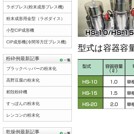
ラボプレス(粉末成形プレス機)
粉末成形用金型（ラボダイス）
小型CIP成形機
CIP成形機(冷間等方圧プレス機)
型式は容器容
粉砕例最新記事
ブラックペッパーの粉末化
高野豆腐の粉末化
籾殻粉砕機
すっぽんの粉末化
レンコンの粉末化
乾燥例最新記事