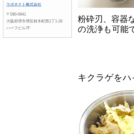
ラボネクト株式会社
〒590-0941
粉砕刃、容器
大阪府堺市堺区材木町西1丁1-26
の洗浄も可能
ハーフビル7F
キクラゲをハ