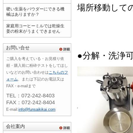
場所移動して
硬い生薬をパウダーにできる機
械はありますか？
家庭用コーヒーミルでは乾燥生
姜の粉末がうまくできません
お問い合せ
●分解・洗浄
ご購入を考えている・お見積り依
頼・購入前に粉砕テストをしてほし
いなどのお問い合わせは
こちらのフ
ォーム
、または下記のお電話又は
FAX・e-mailまで
TEL：072-242-8403
FAX：072-242-8404
E-mail:
info@funsaikikai.com
会社案内