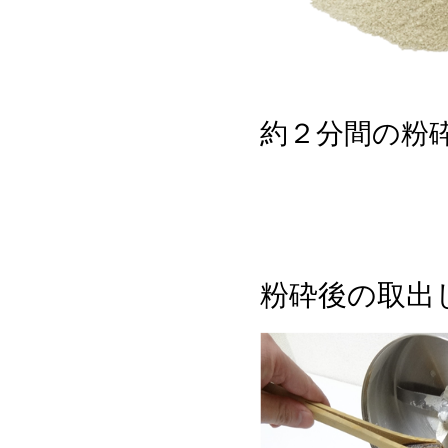
約２分間の粉
粉砕後の取出