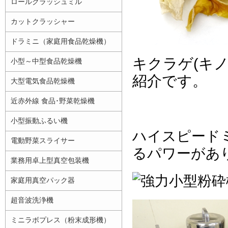
ロールクラッシュミル
カットクラッシャー
ドラミニ（家庭用食品乾燥機）
キクラゲ(キ
小型～中型食品乾燥機
紹介です。
大型電気食品乾燥機
近赤外線 食品･野菜乾燥機
小型振動ふるい機
ハイスピード
電動野菜スライサー
るパワーがあ
業務用卓上型真空包装機
家庭用真空パック器
超音波洗浄機
ミニラボプレス（粉末成形機）