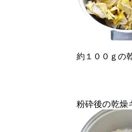
約１００ｇの
粉砕後の乾燥