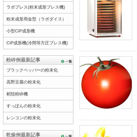
ラボプレス(粉末成形プレス機)
粉末成形用金型（ラボダイス）
小型CIP成形機
CIP成形機(冷間等方圧プレス機)
粉砕例最新記事
ブラックペッパーの粉末化
高野豆腐の粉末化
籾殻粉砕機
すっぽんの粉末化
レンコンの粉末化
乾燥例最新記事