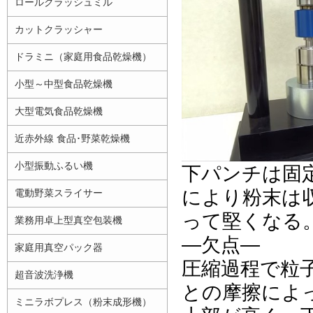
ロールクラッシュミル
カットクラッシャー
ドラミニ（家庭用食品乾燥機）
小型～中型食品乾燥機
大型電気食品乾燥機
近赤外線 食品･野菜乾燥機
小型振動ふるい機
下パンチは固
により粉末は
電動野菜スライサー
って堅くなる
業務用卓上型真空包装機
―欠点―
家庭用真空パック器
圧縮過程で粒
超音波洗浄機
との摩擦によ
ミニラボプレス（粉末成形機）