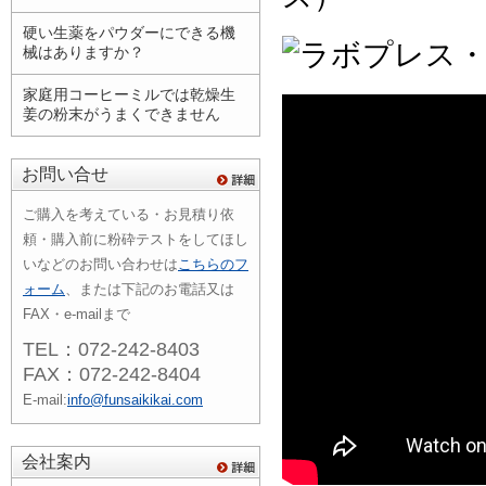
硬い生薬をパウダーにできる機
械はありますか？
家庭用コーヒーミルでは乾燥生
姜の粉末がうまくできません
お問い合せ
ご購入を考えている・お見積り依
頼・購入前に粉砕テストをしてほし
いなどのお問い合わせは
こちらのフ
ォーム
、または下記のお電話又は
FAX・e-mailまで
TEL：072-242-8403
FAX：072-242-8404
E-mail:
info@funsaikikai.com
会社案内