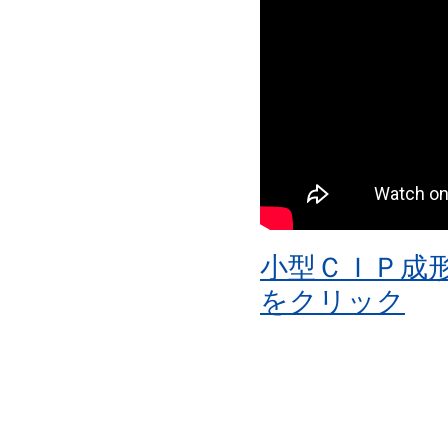
小型ＣＩＰ成
をクリック