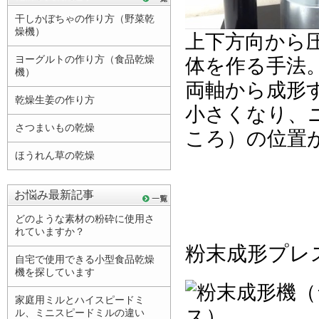
干しかぼちゃの作り方（野菜乾
燥機）
上下方向から
ヨーグルトの作り方（食品乾燥
体を作る手法
機）
両軸から成形
乾燥生姜の作り方
小さくなり、
さつまいもの乾燥
ころ）の位置
ほうれん草の乾燥
お悩み最新記事
どのような素材の粉砕に使用さ
れていますか？
粉末成形プレ
自宅で使用できる小型食品乾燥
機を探しています
家庭用ミルとハイスピードミ
ル、ミニスピードミルの違い