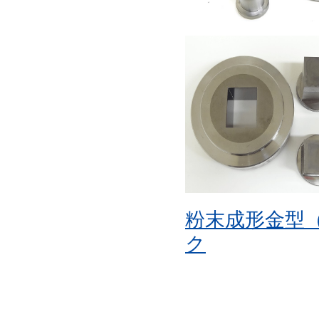
粉末成形金型
ク