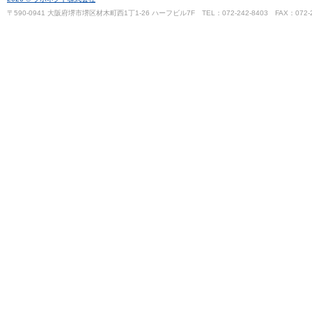
〒590-0941 大阪府堺市堺区材木町西1丁1-26 ハーフビル7F TEL：072-242-8403 FAX：072-2