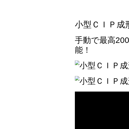
小型ＣＩＰ成
手動で最高20
能！