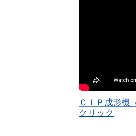
ＣＩＰ成形機
クリック