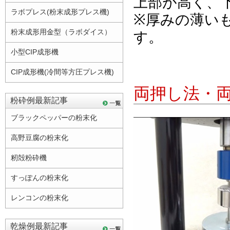
上部が高く、
ラボプレス(粉末成形プレス機)
※厚みの薄い
粉末成形用金型（ラボダイス）
す。
小型CIP成形機
CIP成形機(冷間等方圧プレス機)
両押し法・
粉砕例最新記事
ブラックペッパーの粉末化
高野豆腐の粉末化
籾殻粉砕機
すっぽんの粉末化
レンコンの粉末化
乾燥例最新記事