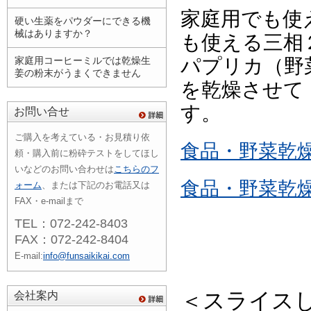
家庭用でも使
硬い生薬をパウダーにできる機
械はありますか？
も使える三相
パプリカ（野
家庭用コーヒーミルでは乾燥生
姜の粉末がうまくできません
を乾燥させて
す。
お問い合せ
ご購入を考えている・お見積り依
食品・野菜乾
頼・購入前に粉砕テストをしてほし
いなどのお問い合わせは
こちらのフ
食品・野菜乾
ォーム
、または下記のお電話又は
FAX・e-mailまで
TEL：072-242-8403
FAX：072-242-8404
E-mail:
info@funsaikikai.com
＜スライス
会社案内