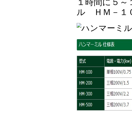
１時間に５～
ル ＨＭ－１