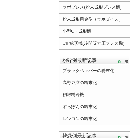
ラボプレス(粉末成形プレス機)
粉末成形用金型（ラボダイス）
小型CIP成形機
CIP成形機(冷間等方圧プレス機)
粉砕例最新記事
ブラックペッパーの粉末化
高野豆腐の粉末化
籾殻粉砕機
すっぽんの粉末化
レンコンの粉末化
乾燥例最新記事