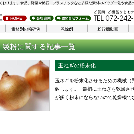
ております。食品、野菜や鉱石、プラスチックなど多様な素材のパウダー化や食品
素材別の粉砕例
乾燥例
粉砕機動画
製粉に関する記事一覧
玉ねぎの粉末化
玉ネギを粉末化させるための機械（
致します。 最初に玉ねぎを乾燥させ
が多く粉末にならないので乾燥機で