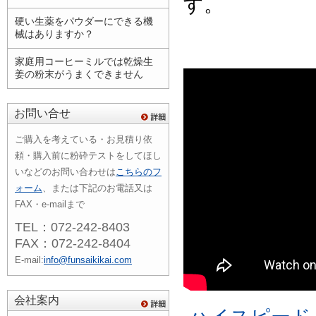
す。
硬い生薬をパウダーにできる機
械はありますか？
家庭用コーヒーミルでは乾燥生
姜の粉末がうまくできません
お問い合せ
ご購入を考えている・お見積り依
頼・購入前に粉砕テストをしてほし
いなどのお問い合わせは
こちらのフ
ォーム
、または下記のお電話又は
FAX・e-mailまで
TEL：072-242-8403
FAX：072-242-8404
E-mail:
info@funsaikikai.com
会社案内