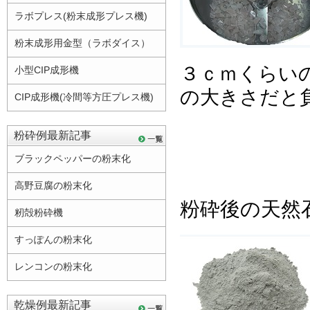
ラボプレス(粉末成形プレス機)
粉末成形用金型（ラボダイス）
３ｃｍくらい
小型CIP成形機
の大きさだと
CIP成形機(冷間等方圧プレス機)
粉砕例最新記事
ブラックペッパーの粉末化
高野豆腐の粉末化
粉砕後の天然
籾殻粉砕機
すっぽんの粉末化
レンコンの粉末化
乾燥例最新記事