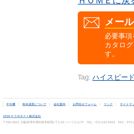
ＨＯＭＥに戻
メー
必要事項
カタログ
す。
Tag:
ハイスピー
中古機
粉末成形について
会社案内
お問合せフォーム
リンク
サイトマ
2026 © ラボネクト株式会社
〒590-0941 大阪府堺市堺区材木町西1丁1-26 ハーフビル7F TEL：072-242-8403 FAX：072-2